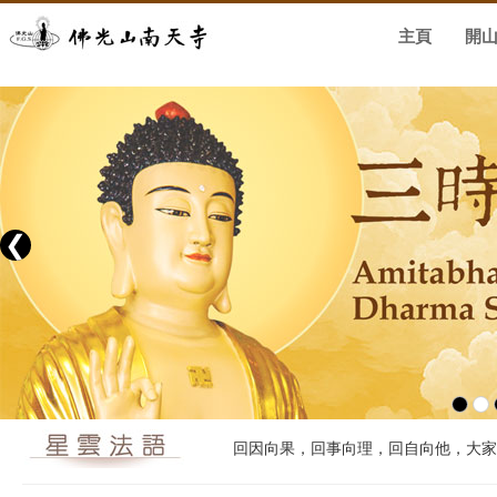
主頁
開
❮
回因向果，回事向理，回自向他，大家