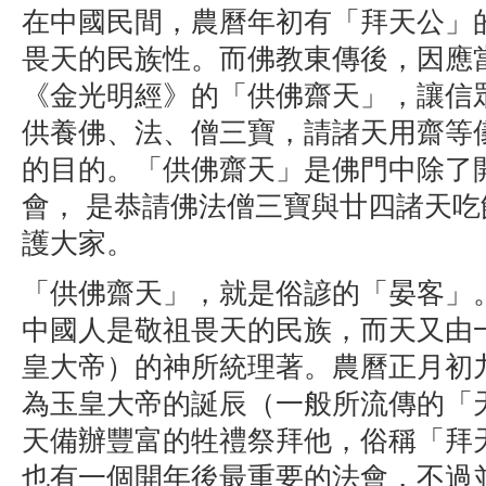
在中國民間，農曆年初有「拜天公」
畏天的民族性。而佛教東傳後，因應
《金光明經》的「供佛齋天」，讓信
供養佛、法、僧三寶，請諸天用齋等
的目的。「供佛齋天」是佛門中除了
會， 是恭請佛法僧三寶與廿四諸天吃
護大家。
「供佛齋天」，就是俗諺的「晏客」
中國人是敬祖畏天的民族，而天又由
皇大帝）的神所統理著。農曆正月初
為玉皇大帝的誕辰（一般所流傳的「
天備辦豐富的牲禮祭拜他，俗稱「拜
也有一個開年後最重要的法會，不過