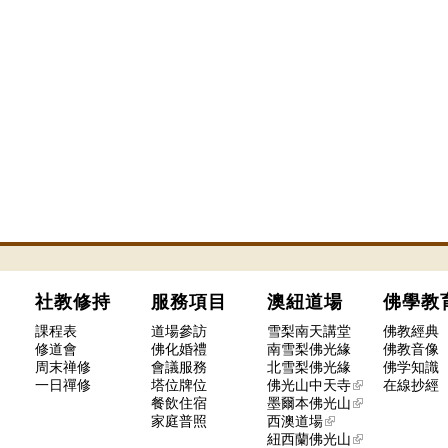
社教修持
服務項目
澳紐道場
佛學
課程表
道場參訪
雪梨南天講堂
佛教經典
修道會
佛化婚禮
南雪梨佛光緣
佛教音像
周末禅修
會議服務
北雪梨佛光緣
佛学知識
一日禪修
塔位牌位
佛光山中天寺
在線抄經
餐飲住宿
墨爾本佛光山
家庭普照
西澳道場
紐西蘭佛光山