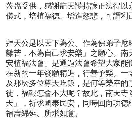
蒞臨受供，感謝龍天護持讓正法得以
儀式，培植福德、增進慈悲，可謂利
拜天公是以天下為公。作為佛弟子應
離苦，不為自己求安樂」之願心。南
安植福法會」是通過法會希望大家能
在新的一年發願精進，行善予樂。一
及那麼多位尊天吃飯，是何等榮幸的
徒，福報怎會不大呢？故此，南天寺
天」，祈求國泰民安，同時回向功德
福壽綿延、所求如意。