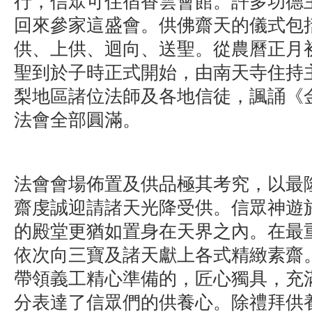
行，信眾可住宿香雲會館。許多功德
回來參家這盛會。供佛齋天的儀式包
供、上供、迴向、送聖。從農曆正月
聖到於子時正式開始，由南天寺住持
梨地區諸位法師及各地信徒，諷誦《
法會全部圓滿。
法會會場佈置及供品極其考究，以最
齋虔誠迎請諸天光降受供。信眾神遊
的殿堂更猶如置身在天界之內。在最
依次向三寶及諸天獻上各式精緻素齋
帶領義工精心準備的，匠心獨具，充
分表達了信眾們的供養心。除禮拜供