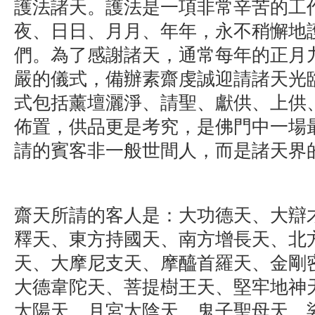
護法諸天。護法是一項非常辛苦的工
夜、日日、月月、年年，永不稍懈地
們。為了感謝諸天，通常每年的正月
嚴的儀式，備辦素齋虔誠迎請諸天光
式包括薰壇灑淨、請聖、獻供、上供
佈置，供品更是考究，是佛門中一場
請的賓客非一般世間人，而是諸天界
齋天所請的客人是：大功德天、大辯
釋天、東方持國天、南方增長天、北
天、大摩尼支天、摩醯首羅天、金剛
大德韋陀天、菩提樹王天、堅牢地神
太陽天、月宮太陰天、鬼子聖母天、