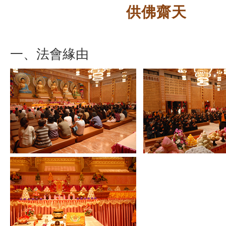
供佛齋天
一、法會緣由