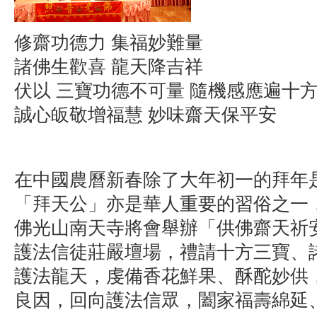
修齋功德力 集福妙難量
諸佛生歡喜 龍天降吉祥
伏以 三寶功德不可量 隨機感應遍十
誠心皈敬增福慧 妙味齋天保平安
在中國農曆新春除了大年初一的拜年
「拜天公」亦是華人重要的習俗之一
佛光山南天寺將會舉辦「供佛齋天祈
護法信徒莊嚴壇場，禮請十方三寶、
護法龍天，虔備香花鮮果、酥酡妙供
良因，回向護法信眾，闔家福壽綿延