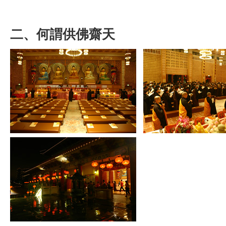
二、何謂供佛齋天