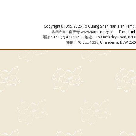
Copyright©1995-2026 Fo Guang Shan Nan Tien Temple, A
版權所有：南天寺 www.nantien.org.au E-mail:
in
電話：+61 (2) 4272 0600 地址：180 Berkeley Road, Berkel
郵箱：PO Box 1336, Unanderra, NSW 2526,