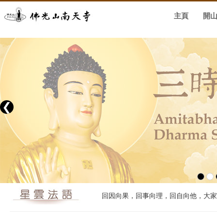
主頁
開
❮
回因向果，回事向理，回自向他，大家