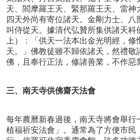
天、閻摩羅王天、緊那羅王天、雷神
四天外尚有寄位諸天。金剛力士、八
叫侍從天。據清代弘贊所集供諸天科
上）：「供天一法本出金光明經，修
天。」佛教徒雖不歸依諸天，然禮敬
佛，且奉行正法，修諸善業，不作惡
三、南天寺供佛齋天法會
每年農曆新春過後，南天寺將會舉行
植福祈安法會」。通常為了方便市民