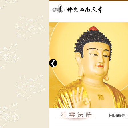
❮
回因向果