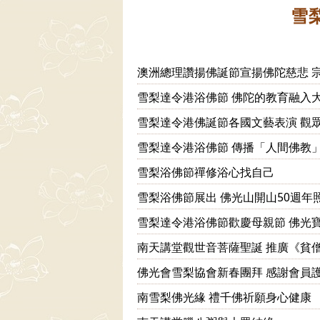
雪
澳洲總理讚揚佛誕節宣揚佛陀慈悲 
雪梨達令港浴佛節 佛陀的教育融入
雪梨達令港佛誕節各國文藝表演 觀
雪梨達令港浴佛節 傳播「人間佛教
雪梨浴佛節禪修浴心找自己
雪梨浴佛節展出 佛光山開山50週年
雪梨達令港浴佛節歡慶母親節 佛光
南天講堂觀世音菩薩聖誕 推廣《貧
佛光會雪梨協會新春團拜 感謝會員
南雪梨佛光緣 禮千佛祈願身心健康