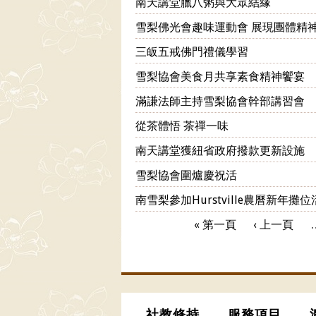
南天講堂臘八粥與大眾結緣
雪梨佛光會趣味運動會 展現團體精
三皈五戒佛門禮儀學習
雪梨協會美食月共享素食精神饗宴
滿謙法師主持雪梨協會幹部講習會
從茶體悟 茶禪一味
南天講堂獲紐省政府撥款更新設施
雪梨協會圍爐慶祝活
南雪梨參加Hurstville農曆新年攤
« 第一頁
‹ 上一頁
頁面
社教修持
服務項目