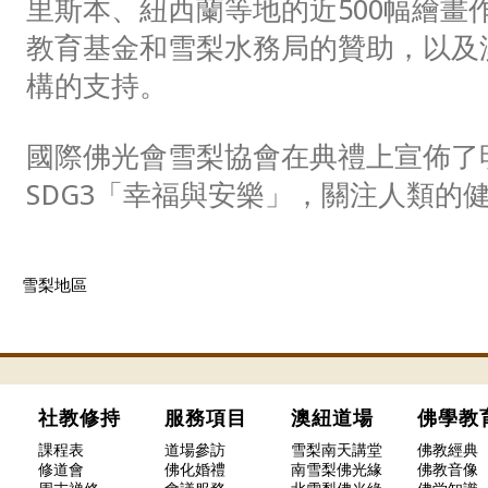
里斯本、紐西蘭等地的近500幅繪畫
教育基金和雪梨水務局的贊助，以及
構的支持。
國際佛光會雪梨協會在典禮上宣佈了
SDG3「幸福與安樂」，關注人類的
雪梨地區
社教修持
服務項目
澳紐道場
佛學
課程表
道場參訪
雪梨南天講堂
佛教經典
修道會
佛化婚禮
南雪梨佛光緣
佛教音像