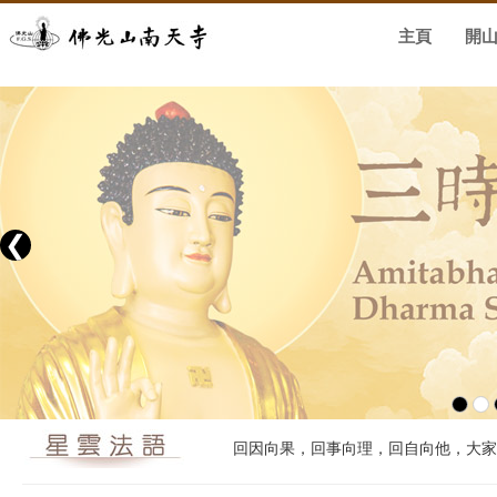
主頁
開
❮
回因向果，回事向理，回自向他，大家