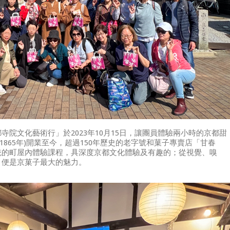
院文化藝術行」於2023年10月15日，讓團員體驗兩小時的京都甜
1865年)開業至今，超過150年歷史的老字號和菓子專賣店「甘春
統的町屋內體驗課程，具深度京都文化體驗及有趣的；從視覺、嗅
，便是京菓子最大的魅力。