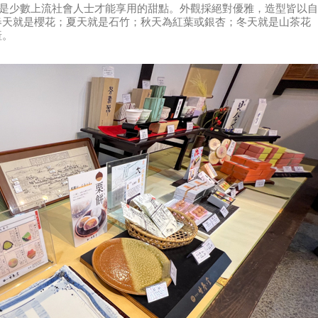
品，或是少數上流社會人士才能享用的甜點。外觀採絕對優雅，造型皆以自
春天就是櫻花；夏天就是石竹；秋天為紅葉或銀杏；冬天就是山茶花
產。