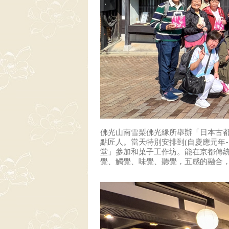
佛光山南雪梨佛光緣所舉辦「日本古都寺
點匠人。當天特別安排到(自慶應元年-
堂」參加和菓子工作坊。能在京都傳
覺、觸覺、味覺、聽覺，五感的融合