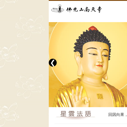
❮
回因向果