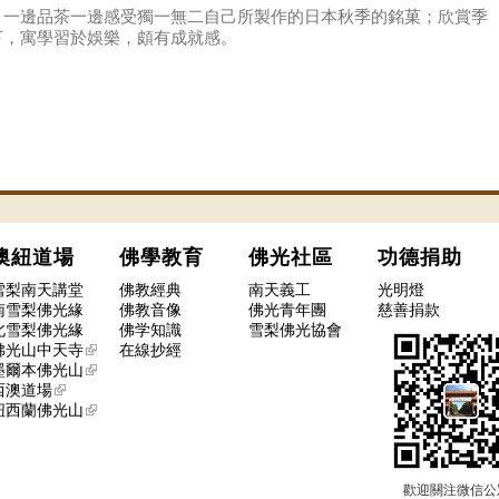
，一邊品茶一邊感受獨一無二自己所製作的日本秋季的銘菓；欣賞季
下，寓學習於娛樂，頗有成就感。
澳紐道場
佛學教育
佛光社區
功德捐
雪梨南天講堂
佛教經典
南天義工
光明燈
南雪梨佛光緣
佛教音像
佛光青年團
慈善捐款
北雪梨佛光緣
佛学知識
雪梨佛光協會
佛光山中天寺
在線抄經
墨爾本佛光山
西澳道場
紐西蘭佛光山
歡迎關注微信公