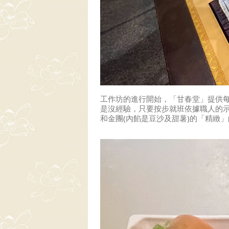
工作坊的進行開始，「甘春堂」提供
是沒經驗，只要按步就班依據職人的
和金團(內餡是豆沙及甜薯)的「精緻