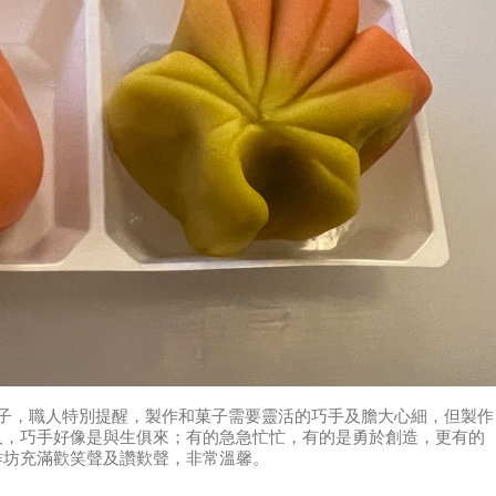
菓子，職人特別提醒，製作和菓子需要靈活的巧手及膽大心細，但製作
人，巧手好像是與生俱來；有的急急忙忙，有的是勇於創造，更有的
作坊充滿歡笑聲及讚歎聲，非常溫馨。