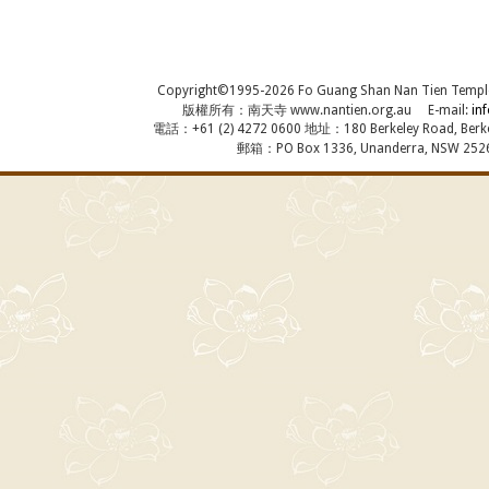
Copyright©1995-2026 Fo Guang Shan Nan Tien Temple, A
版權所有：南天寺 www.nantien.org.au E-mail:
in
電話：+61 (2) 4272 0600 地址：180 Berkeley Road, Berkel
郵箱：PO Box 1336, Unanderra, NSW 2526,