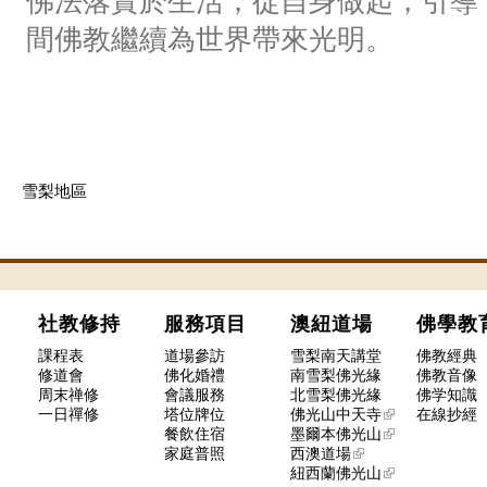
佛法落實於生活，從自身做起，引導
間佛教繼續為世界帶來光明。
雪梨地區
社教修持
服務項目
澳紐道場
佛學
課程表
道場參訪
雪梨南天講堂
佛教經典
修道會
佛化婚禮
南雪梨佛光緣
佛教音像
周末禅修
會議服務
北雪梨佛光緣
佛学知識
一日禪修
塔位牌位
佛光山中天寺
在線抄經
餐飲住宿
墨爾本佛光山
家庭普照
西澳道場
紐西蘭佛光山