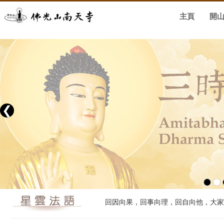
主頁
開
❮
回因向果，回事向理，回自向他，大家