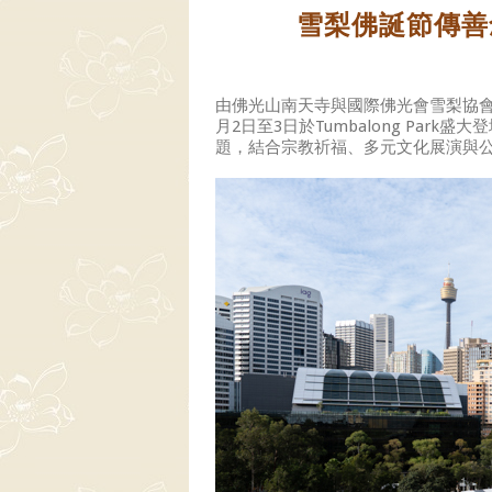
雪梨佛誕節傳善
由佛光山南天寺與國際佛光會雪梨協會聯
月2日至3日於Tumbalong Pa
題，結合宗教祈福、多元文化展演與