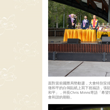
面對當前國際局勢動盪，大會特別安
徵和平的白鴿貼紙上寫下祝福語，張
和平」，州長Chris Minns寄語「希
會和諧的期盼。