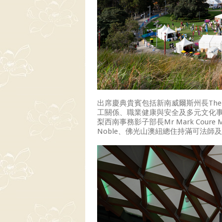
出席慶典貴賓包括新南威爾斯州長The Hon.
工關係、職業健康與安全及多元文化事務國會秘
梨西南事務影子部長Mr Mark Coure M
Noble、佛光山澳紐總住持滿可法師