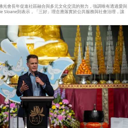
南天寺與佛光會長年促進社區融合與多元文化交流的努力，強調唯有透過愛與
ie Sloane則表示，「三好」理念應落實於公共服務與社會治理，讓