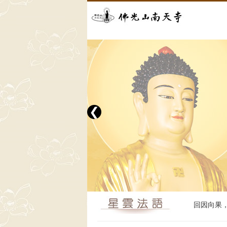
❮
回因向果