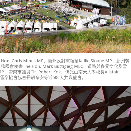
 Chris Minns MP、新州反對黨領袖Kellie Sloane MP、新州勞
書The Hon. Mark Buttigieg MLC、道路與多元文化及雪
P、雪梨市議員Clr. Robert Kok、佛光山南天大學校長Alistair
及雪梨協會協會長胡命安等近500人共襄盛會。