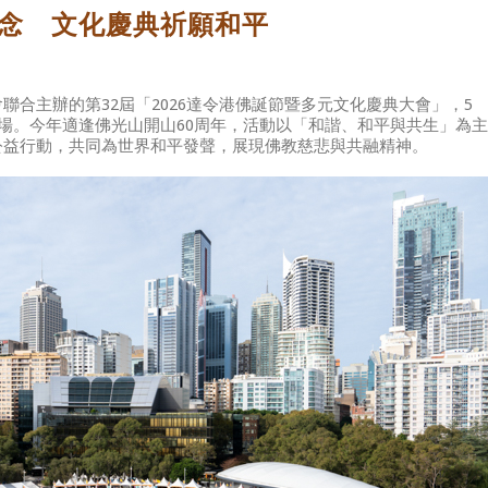
念 文化慶典祈願和平
合主辦的第32屆「2026達令港佛誕節暨多元文化慶典大會」，5
rk盛大登場。今年適逢佛光山開山60周年，活動以「和諧、和平與共生」為主
公益行動，共同為世界和平發聲，展現佛教慈悲與共融精神。