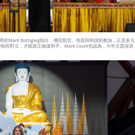
r出席的Mark Buttigieg指出，佛陀慈悲、包容與和諧的教誨，正是多元
與對立，才能真正維護和平。Mark Coure也認為，今年主題深具