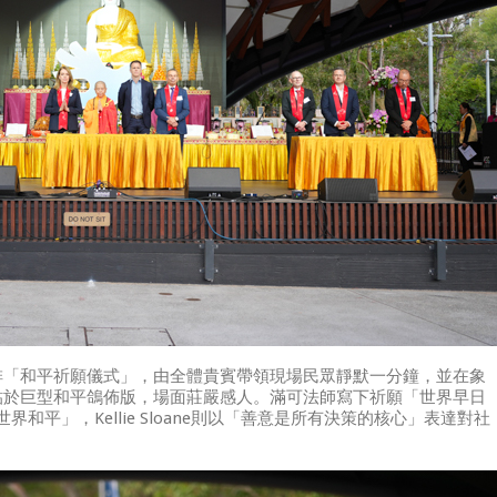
排「和平祈願儀式」，由全體貴賓帶領現場民眾靜默一分鐘，並在象
貼於巨型和平鴿佈版，場面莊嚴感人。滿可法師寫下祈願「世界早日
望世界和平」，Kellie Sloane則以「善意是所有決策的核心」表達對社