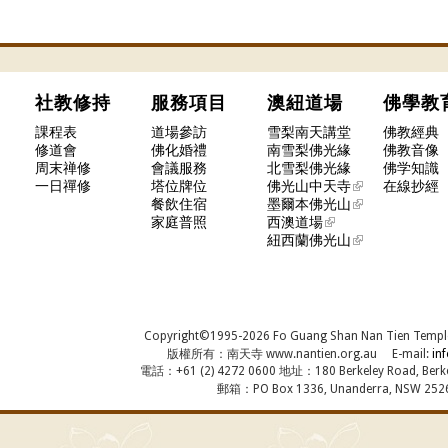
社教修持
服務項目
澳紐道場
佛學
課程表
道場參訪
雪梨南天講堂
佛教經典
修道會
佛化婚禮
南雪梨佛光緣
佛教音像
周末禅修
會議服務
北雪梨佛光緣
佛学知識
一日禪修
塔位牌位
佛光山中天寺
在線抄經
餐飲住宿
墨爾本佛光山
家庭普照
西澳道場
紐西蘭佛光山
Copyright©1995-2026 Fo Guang Shan Nan Tien Temple, A
版權所有：南天寺 www.nantien.org.au E-mail:
in
電話：+61 (2) 4272 0600 地址：180 Berkeley Road, Berkel
郵箱：PO Box 1336, Unanderra, NSW 2526,