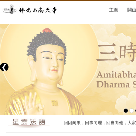
主頁
開
❮
回因向果，回事向理，回自向他，大家