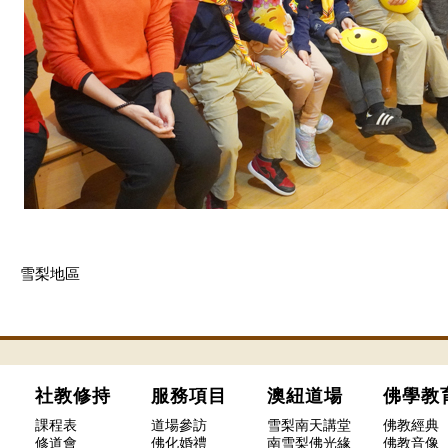
雪梨地區
社教修持
服務項目
澳紐道場
佛學
課程表
道場參訪
雪梨南天講堂
佛教經典
修道會
佛化婚禮
南雪梨佛光緣
佛教音像