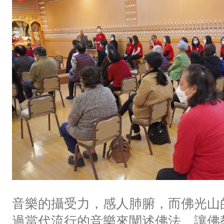
音樂的攝受力，感人肺腑，而佛光山
過當代流行的音樂來闡述佛法，讓佛