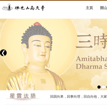
主頁
開
❮
回因向果，回事向理，回自向他，大家