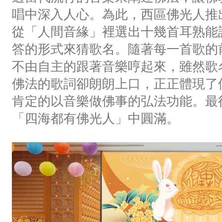
唱中深入人心。為此，西區佛光人推
從「人間音緣」裡選出十幾首耳熟能
答的形式來猜歌名。隨著每一首歌的
不由自主的跟著音樂哼起來，雖然歌
佛法的歌詞卻朗朗上口，正正體現了
肯定的以音樂做佛事的弘法功能。最
「四海都有佛光人」中圓滿。