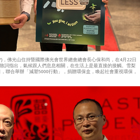
 DAY)，佛光山住持暨國際佛光會世界總會總會長心保和尚，在4月22日
幕致詞指出，氣候跟人們息息相關，在生活上是最直接的接觸。雪梨
，聯合舉辦「減塑5000行動」，捐贈環保盒，喚起社會重視環保，