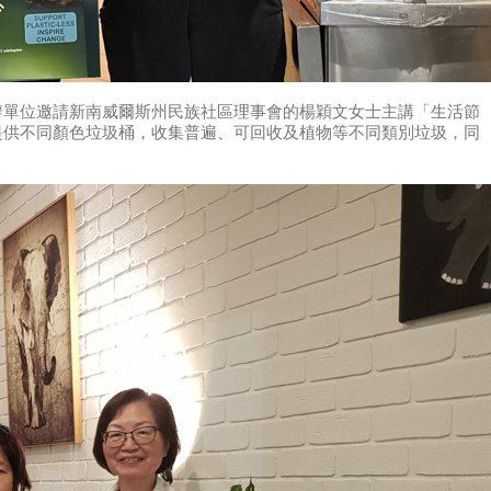
辦單位邀請新南威爾斯州民族社區理事會的楊穎文女士主講「生活節
提供不同顏色垃圾桶，收集普遍、可回收及植物等不同類別垃圾，同