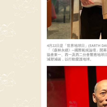
4月22日是「世界地球日」(EARTH
「《森林永續》─國際氣候論壇」開
協會東一、西一及西二分會響應地球日
減塑減碳，以行動愛護地球。