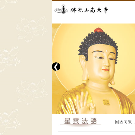
❮
回因向果