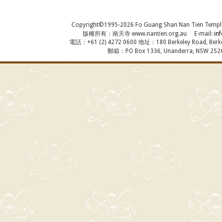
Copyright©1995-2026 Fo Guang Shan Nan Tien Temple, A
版權所有：南天寺 www.nantien.org.au E-mail:
in
電話：+61 (2) 4272 0600 地址：180 Berkeley Road, Berkel
郵箱：PO Box 1336, Unanderra, NSW 2526,