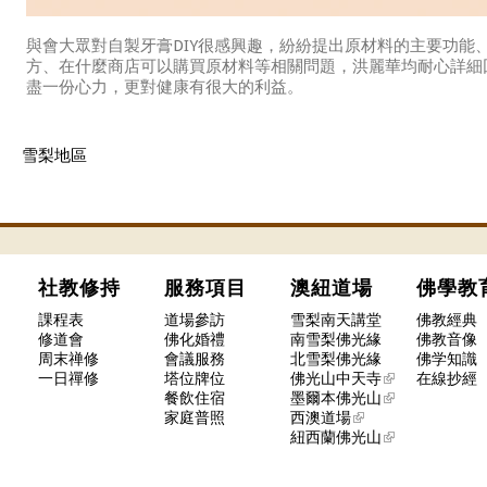
與會大眾對自製牙膏DIY很感興趣，紛紛提出原材料的主要功能
方、在什麼商店可以購買原材料等相關問題，洪麗華均耐心詳細
盡一份心力，更對健康有很大的利益。
雪梨地區
社教修持
服務項目
澳紐道場
佛學
課程表
道場參訪
雪梨南天講堂
佛教經典
修道會
佛化婚禮
南雪梨佛光緣
佛教音像
周末禅修
會議服務
北雪梨佛光緣
佛学知識
一日禪修
塔位牌位
佛光山中天寺
在線抄經
餐飲住宿
墨爾本佛光山
家庭普照
西澳道場
紐西蘭佛光山