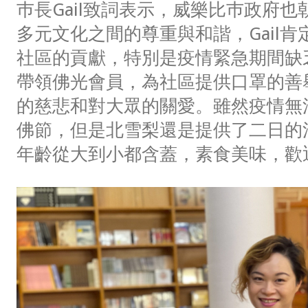
巿長Gail致詞表示，威樂比巿政府
多元文化之間的尊重與和諧，Gail
社區的貢獻，特別是疫情緊急期間缺
帶領佛光會員，為社區提供口罩的善
的慈悲和對大眾的關愛。雖然疫情無
佛節，但是北雪梨還是提供了二日的
年齡從大到小都含蓋，素食美味，歡