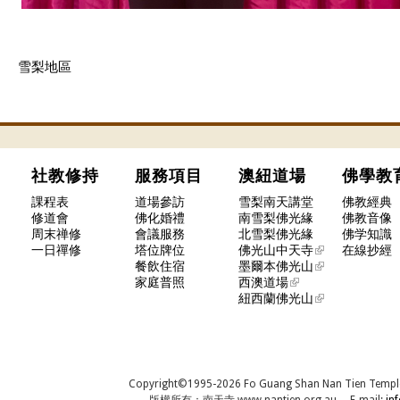
雪梨地區
社教修持
服務項目
澳紐道場
佛學
課程表
道場參訪
雪梨南天講堂
佛教經典
修道會
佛化婚禮
南雪梨佛光緣
佛教音像
周末禅修
會議服務
北雪梨佛光緣
佛学知識
一日禪修
塔位牌位
佛光山中天寺
在線抄經
餐飲住宿
墨爾本佛光山
家庭普照
西澳道場
紐西蘭佛光山
Copyright©1995-2026 Fo Guang Shan Nan Tien Temple, A
版權所有：南天寺 www.nantien.org.au E-mail:
in