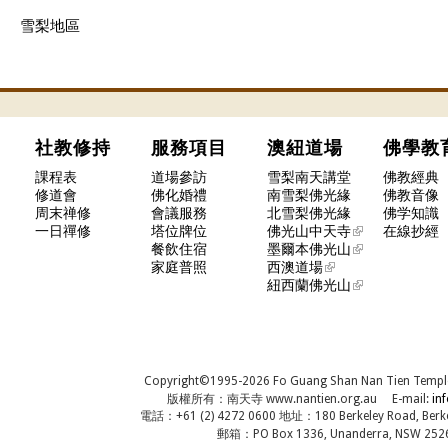
雪梨地區
社教修持
服務項目
澳紐道場
佛學
課程表
道場參訪
雪梨南天講堂
佛教經典
修道會
佛化婚禮
南雪梨佛光緣
佛教音像
周末禅修
會議服務
北雪梨佛光緣
佛学知識
一日禪修
塔位牌位
佛光山中天寺
在線抄經
餐飲住宿
墨爾本佛光山
家庭普照
西澳道場
紐西蘭佛光山
Copyright©1995-2026 Fo Guang Shan Nan Tien Temple, A
版權所有：南天寺 www.nantien.org.au E-mail:
in
電話：+61 (2) 4272 0600 地址：180 Berkeley Road, Berkel
郵箱：PO Box 1336, Unanderra, NSW 2526,