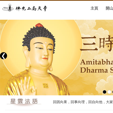
主頁
開
❮
回因向果，回事向理，回自向他，大家