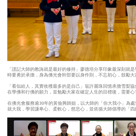
「謹記大師的教誨就是最好的修持」廖德培分享印象最深刻就是
時要勇於承擔，身為佛光會幹部要以身作則，不忘初心，鼓勵大
「看似給人，其實收穫最多的是自己」翁許麗珠回憶承擔雪梨協
在學佛和行佛的願力，並勉勵大家在確定人生的目標後，需要心
在佛光會服務逾30年的黃儉興師姐，以大師的「你大我小」為
就大我，學習謙卑心、柔軟心，慈悲心，並依循大師倡導的「四