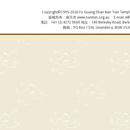
Copyright©1995-2026 Fo Guang Shan Nan Tien Temple, A
版權所有：南天寺 www.nantien.org.au E-mail:
in
電話：+61 (2) 4272 0600 地址：180 Berkeley Road, Berkel
郵箱：PO Box 1336, Unanderra, NSW 2526,