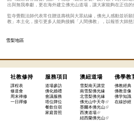
出與無我奉獻，更在海外建立佛光山道場，讓大家能夠在正信的
監寺覺觀法師代表常住贈送壽桃與大眾結緣，佛光人感動並祈願
教」本土化，接引更多人能夠接觸「人間佛教」，以報答大師慈
雪梨地區
社教修持
服務項目
澳紐道場
佛學
課程表
道場參訪
雪梨南天講堂
佛教經典
修道會
佛化婚禮
南雪梨佛光緣
佛教音像
周末禅修
會議服務
北雪梨佛光緣
佛学知識
一日禪修
塔位牌位
佛光山中天寺
在線抄經
餐飲住宿
墨爾本佛光山
家庭普照
西澳道場
紐西蘭佛光山