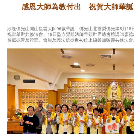
感恩大師為教付出 祝賀大師華誕
欣逢佛光山開山星雲大師96歲華誕，佛光山北雪梨佛光緣8月18
祝壽舉辦共修法會。18日監寺覺觀法師帶領世界總會檀講師廖
長戴兆青及幹部、會員及護法信徒近40位上線參加暖壽共修法會