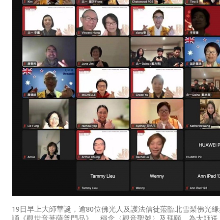
19日早上大師華誕，逾80位佛光人及護法信徒蒞臨北雪梨佛光
誦《觀世音菩薩普門品》，稱念〈觀音聖號〉及拜願，為大師送