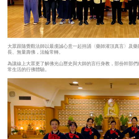
大眾跟隨覺觀法師以最虔誠心意一起持誦〈藥師灌頂真言〉及藥
長、無量壽佛，法輪常轉。
為讓線上大眾更了解佛光山歷史與大師的言行身教，部份幹部們
常生活的行佛體驗。