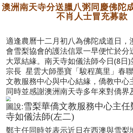
澳洲南天寺分送臘八粥同慶佛陀成
不肖人士冒充募款
適逢農曆十二月初八為佛陀成道日，
會雪梨協會的護法信眾一早便忙於分
大眾結緣。南天寺如儀法師今日(8日
宗長 星雲大師墨寶「駿程萬里」春
文教服務中心與中心結緣，僑教中心
同時並感謝澳洲南天寺多年來對僑界
雪梨華僑文教服務中心
主任
圖說:
寺如儀法師
(
左二
)
鄭主任同時並表示近日在西澳與雪梨