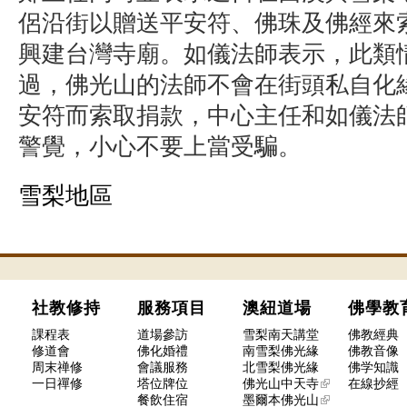
侶沿街以贈送平安符、佛珠及佛經來
興建台灣寺廟。如儀法師表示，此類
過，佛光山的法師不會在街頭私自化
安符而索取捐款，中心主任和如儀法
警覺，小心不要上當受騙。
雪梨地區
社教修持
服務項目
澳紐道場
佛學
課程表
道場參訪
雪梨南天講堂
佛教經典
修道會
佛化婚禮
南雪梨佛光緣
佛教音像
周末禅修
會議服務
北雪梨佛光緣
佛学知識
一日禪修
塔位牌位
佛光山中天寺
在線抄經
餐飲住宿
墨爾本佛光山