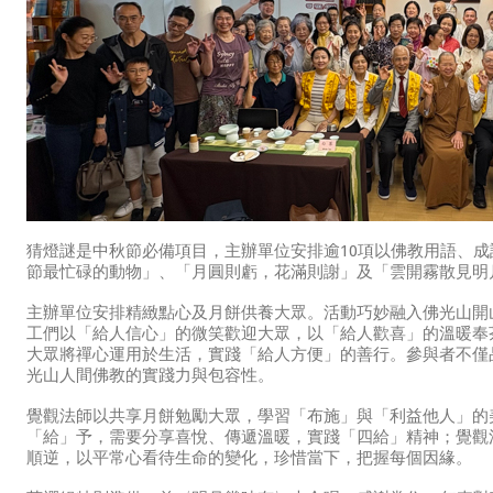
猜燈謎是中秋節必備項目，主辦單位安排逾10項以佛教用語、
節最忙碌的動物」、「月圓則虧，花滿則謝」及「雲開霧散見明
主辦單位安排精緻點心及月餅供養大眾。活動巧妙融入佛光山開
工們以「給人信心」的微笑歡迎大眾，以「給人歡喜」的溫暖奉
大眾將禪心運用於生活，實踐「給人方便」的善行。參與者不僅
光山人間佛教的實踐力與包容性。
覺觀法師以共享月餅勉勵大眾，學習「布施」與「利益他人」的
「給」予，需要分享喜悅、傳遞溫暖，實踐「四給」精神；覺觀
順逆，以平常心看待生命的變化，珍惜當下，把握每個因緣。