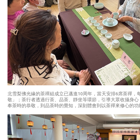
北雪梨佛光緣的茶禪組成立已邁進10周年，當天安排6席茶禪，
敬」；茶行者透過行茶、品茶、靜坐等環節，引導大眾收攝身心
奉茶時的恭敬，到品茶時的覺知，深刻體會到以茶禪來修心的功