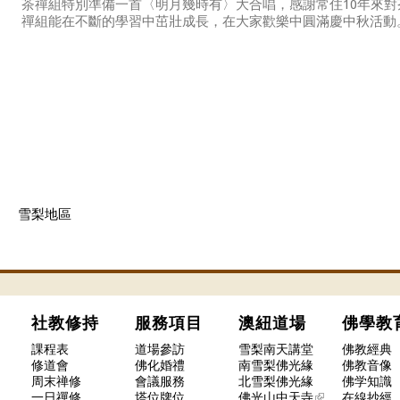
茶禪組特別準備一首〈明月幾時有〉大合唱，感謝常住10年來
禪組能在不斷的學習中茁壯成長，在大家歡樂中圓滿慶中秋活動
雪梨地區
社教修持
服務項目
澳紐道場
佛學
課程表
道場參訪
雪梨南天講堂
佛教經典
修道會
佛化婚禮
南雪梨佛光緣
佛教音像
周末禅修
會議服務
北雪梨佛光緣
佛学知識
一日禪修
塔位牌位
佛光山中天寺
在線抄經