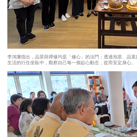
李鴻藩指出，品茶與禪修均是「修心」的法門；透過泡茶、品茗
生活的行住坐臥中，觀察自己每一個起心動念，從而安定身心。