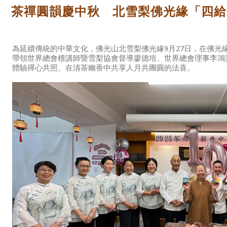
茶禪圓韻慶中秋 北雪梨佛光緣「四給
為延續傳統的中華文化，佛光山北雪梨佛光緣9月27日，在佛光
帶領世界總會檀講師暨雪梨協會督導廖德培、世界總會理事李鴻
體驗禪心共照、在清茶幽香中共享人月共團圓的法喜。