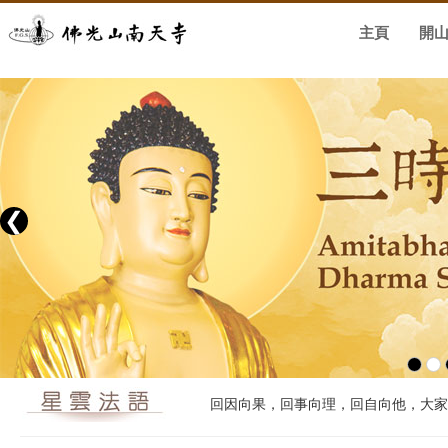
主頁
開
❮
回因向果，回事向理，回自向他，大家