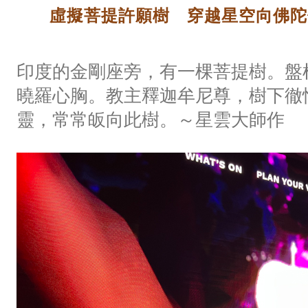
虛擬菩提許願樹 穿越星空向佛陀
印度的金剛座旁，有一棵菩提樹。盤
曉羅心胸。教主釋迦牟尼尊，樹下徹
靈，常常皈向此樹。～星雲大師作