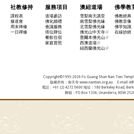
社教修持
服務項目
澳紐道場
佛學
課程表
道場參訪
雪梨南天講堂
佛教經典
修道會
佛化婚禮
南雪梨佛光緣
佛教音像
周末禅修
會議服務
北雪梨佛光緣
佛学知識
一日禪修
塔位牌位
佛光山中天寺
在線抄經
餐飲住宿
墨爾本佛光山
家庭普照
西澳道場
紐西蘭佛光山
Copyright©1995-2026 Fo Guang Shan Nan Tien Temple, A
版權所有：南天寺 www.nantien.org.au E-mail:
in
電話：+61 (2) 4272 0600 地址：180 Berkeley Road, Berkel
郵箱：PO Box 1336, Unanderra, NSW 2526,