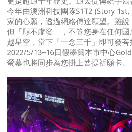
更是超過十年歷史。過去從傳統手寫
今年由澳洲科技團隊S1T2 (Story 1st, 
家的心願，透過網絡傳達願望。雖說
但「願不虛發」，不管您身在任何國
越星空，當下「一念三千」即可發菩
2022/5/13~16日假墨爾本市中心Gol
螢幕也將同步為您掛上菩提祈願卡。