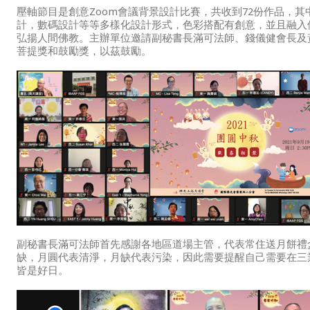
壓軸節目是創意Zoom會議背景設計比賽，共收到72份作品，
計，數碼設計等等多樣化設計形式，色彩搭配有創意，並且融入
弘揚人間佛教。主辦單位邀請副秘書長滿可法師、錢儀健會長及
菩提獎和鼓勵獎，以茲鼓勵。
副秘書長滿可法師首先感謝各地區道場主管，代表常住送月餅禮
缺，月圓代表清淨，月缺代表污染，因此需要提醒自己需要在三
皆是好日。