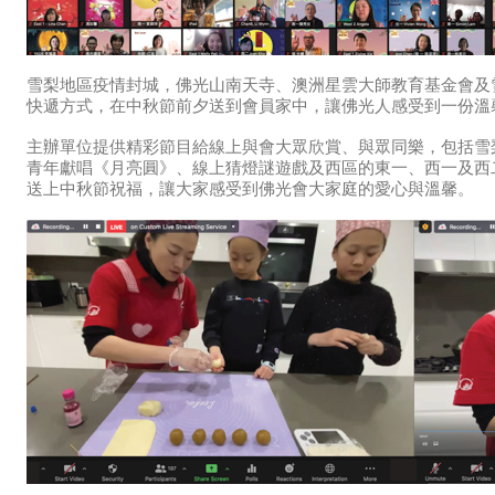
雪梨地區疫情封城，佛光山南天寺、澳洲星雲大師教育基金會及
快遞方式，在中秋節前夕送到會員家中，讓佛光人感受到一份溫
主辦單位提供精彩節目給線上與會大眾欣賞、與眾同樂，包括雪梨
青年獻唱《月亮圓》、線上猜燈謎遊戲及西區的東一、西一及西
送上中秋節祝福，讓大家感受到佛光會大家庭的愛心與溫馨。