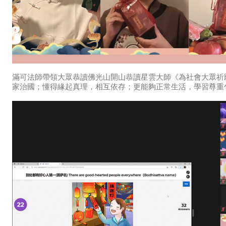
滿可法師帶領大眾恭讀佛光山開山恭讀星雲大師《為社會大眾祈
家治國；懂得緣起真理，相互依存；更能夠正常生活，學習尊重