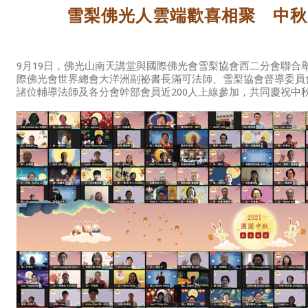
雪梨佛光人雲端歡喜相聚 中秋
9月19日，佛光山南天講堂與國際佛光會雪梨協會西二分會聯合舉
際佛光會世界總會大洋洲副祕書長滿可法師、雪梨協會督導委員
諸位輔導法師及各分會幹部會員近200人上線參加，共同慶祝中