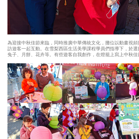
為迎接中秋佳節來臨，同時推廣中華傳統文化，攤位以動畫視頻
訪遊客一起互動。在雪梨西區生活美學課程學員們指導下，於選
兔子、月餅、花卉等。有些遊客自我創作，在燈籠上寫上中秋佳