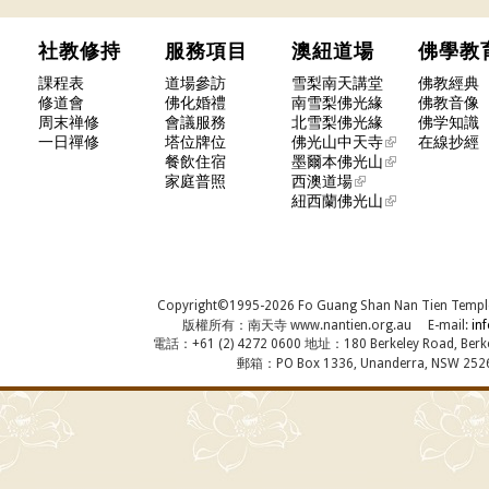
社教修持
服務項目
澳紐道場
佛學
課程表
道場參訪
雪梨南天講堂
佛教經典
修道會
佛化婚禮
南雪梨佛光緣
佛教音像
周末禅修
會議服務
北雪梨佛光緣
佛学知識
一日禪修
塔位牌位
佛光山中天寺
在線抄經
餐飲住宿
墨爾本佛光山
家庭普照
西澳道場
紐西蘭佛光山
Copyright©1995-2026 Fo Guang Shan Nan Tien Temple, A
版權所有：南天寺 www.nantien.org.au E-mail:
in
電話：+61 (2) 4272 0600 地址：180 Berkeley Road, Berkel
郵箱：PO Box 1336, Unanderra, NSW 2526,