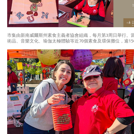
市集由新南威爾斯州素食主義者協會組織，每月第3周日舉行。
術品、音樂文化、瑜伽太極體驗等近70個素食及環保攤位，逾15