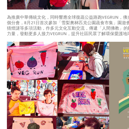
為推廣中華傳統文化，同時響應全球復蔬公益路跑VEGRUN，
個分會，8月21日首次參加「雪梨奧林匹克公園蔬食市集」園遊
猜燈謎等多項活動，作多元文化互動交流，傳遞「人間佛教」的
力量，發動更多人接力VEGRUN，提升社區民眾了解環保愛護