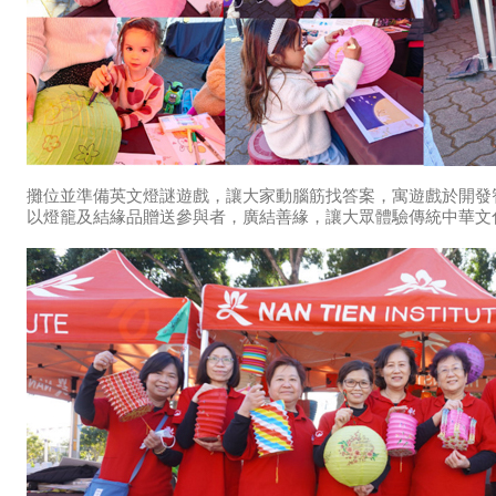
攤位並準備英文燈謎遊戲，讓大家動腦筋找答案，寓遊戲於開發
以燈籠及結緣品贈送參與者，廣結善緣，讓大眾體驗傳統中華文