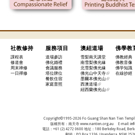
社教修持
服務項目
澳紐道場
佛學
課程表
道場參訪
雪梨南天講堂
佛教經典
修道會
佛化婚禮
南雪梨佛光緣
佛教音像
周末禅修
會議服務
北雪梨佛光緣
佛学知識
一日禪修
塔位牌位
佛光山中天寺
在線抄經
餐飲住宿
墨爾本佛光山
家庭普照
西澳道場
紐西蘭佛光山
Copyright©1995-2026 Fo Guang Shan Nan Tien Temple, A
版權所有：南天寺 www.nantien.org.au E-mail:
in
電話：+61 (2) 4272 0600 地址：180 Berkeley Road, Berkel
郵箱：PO Box 1336, Unanderra, NSW 2526,