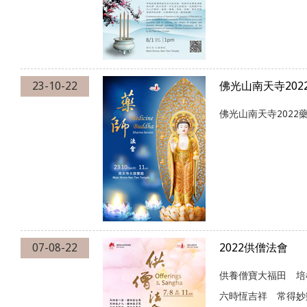
23-10-22
佛光山南天寺202
佛光山南天寺2022
07-08-22
2022供僧法會
供養僧寶大福田 培
六時恆吉祥 常得妙