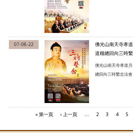
07-08-22
佛光山南天寺孝道
道糧總回向三時繫
佛光山南天寺孝道月
總回向三時繫念法會
« 第一頁
‹ 上一頁
…
2
3
4
5
頁面