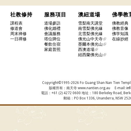
社教修持
服務項目
澳紐道場
佛學
課程表
道場參訪
雪梨南天講堂
佛教經典
修道會
佛化婚禮
南雪梨佛光緣
佛教音像
周末禅修
會議服務
北雪梨佛光緣
佛学知識
一日禪修
塔位牌位
佛光山中天寺
在線抄經
餐飲住宿
墨爾本佛光山
家庭普照
西澳道場
紐西蘭佛光山
Copyright©1995-2026 Fo Guang Shan Nan Tien Temple, A
版權所有：南天寺 www.nantien.org.au E-mail:
in
電話：+61 (2) 4272 0600 地址：180 Berkeley Road, Berkel
郵箱：PO Box 1336, Unanderra, NSW 2526,