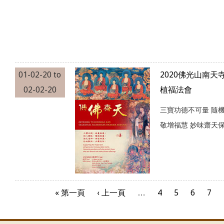
01-02-20
to
2020佛光山南
02-02-20
植福法會
三寶功德不可量 隨
敬增福慧 妙味齋天
« 第一頁
‹ 上一頁
…
4
5
6
7
頁面