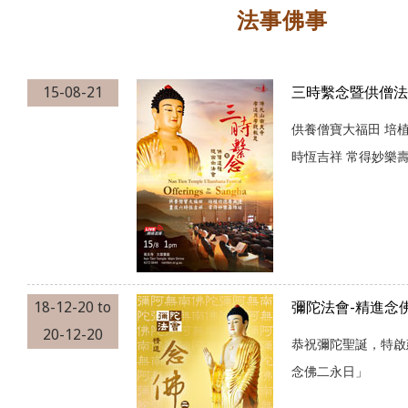
法事佛事
15-08-21
三時繫念暨供僧法
供養僧寶大福田 培
時恆吉祥 常得妙樂
18-12-20
to
彌陀法會-精進念
20-12-20
恭祝彌陀聖誕，特啟
念佛二永日」