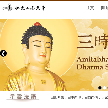
主頁
開
❮
回因向果，回事向理，回自向他，大家