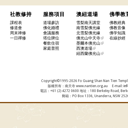
社教修持
服務項目
澳紐道場
佛學
課程表
道場參訪
雪梨南天講堂
佛教經典
修道會
佛化婚禮
南雪梨佛光緣
佛教音像
周末禅修
會議服務
北雪梨佛光緣
佛学知識
一日禪修
塔位牌位
佛光山中天寺
在線抄經
餐飲住宿
墨爾本佛光山
家庭普照
西澳道場
紐西蘭佛光山
Copyright©1995-2026 Fo Guang Shan Nan Tien Temple, A
版權所有：南天寺 www.nantien.org.au E-mail:
in
電話：+61 (2) 4272 0600 地址：180 Berkeley Road, Berkel
郵箱：PO Box 1336, Unanderra, NSW 2526,