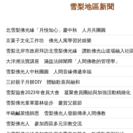
雪梨地區新聞
北雪梨佛光緣「月悅知心」慶中秋 人月共團圓
京菓子文化工作坊 佛光人寓學習於娛樂
雪梨北岸市政府拜訪北雪梨佛光緣 讚歎佛光山道場融入社
大洋洲法寶講座 滿益法師闡釋「人間佛教的管理學」
雪梨佛光人中秋團圓 人間音緣傳遞幸福
三好親子月餅DIY 體驗歡喜與融和
雪梨協會2023年會員大會 凝聚會員團結與加強活動精緻化
雪梨佛光童軍叢林徒步 慶賀父親節
半碗鹹菜憶師恩 雪梨佛光人發願傳承人間佛教
雪梨佛光人 參加西區多元宗教交流