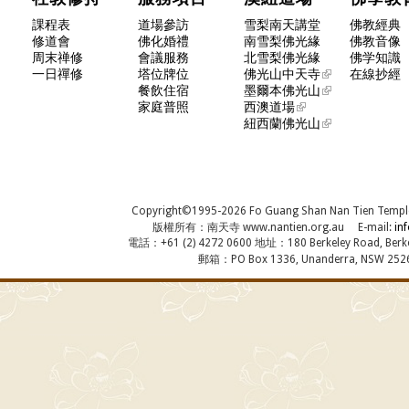
課程表
道場參訪
雪梨南天講堂
佛教經典
修道會
佛化婚禮
南雪梨佛光緣
佛教音像
周末禅修
會議服務
北雪梨佛光緣
佛学知識
一日禪修
塔位牌位
佛光山中天寺
在線抄經
餐飲住宿
墨爾本佛光山
家庭普照
西澳道場
紐西蘭佛光山
Copyright©1995-2026 Fo Guang Shan Nan Tien Temple, A
版權所有：南天寺 www.nantien.org.au E-mail:
in
電話：+61 (2) 4272 0600 地址：180 Berkeley Road, Berkel
郵箱：PO Box 1336, Unanderra, NSW 2526,