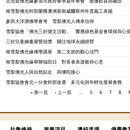
北雪梨佛光緣參加市政府春季嘉年華會 散播歡喜與融洽
南雪梨佛光幹部榮獲澳洲新南威爾斯州年度義工表揚
參與大洋洲佛學會考 雪梨佛光人傳承信仰
雪梨協會「佛光三好徵文活動」 響應綠色基金會環保與心
三好兒童繪畫展暨頒獎 關注地球永續經營
南雪梨佛光緣佛學講座 第二支箭的觀心法門
南雪梨佛光緣舉辦福田日 對長者表達敬仰心意
雪梨佛光人與自然貼近 與佛陀接心
雪梨協會會北一分會幹部改選 多元化與年輕化發展會務
« 第一頁
‹ 上一頁
…
5
6
7
8
頁面
社教修持
服務項目
澳紐道場
佛學